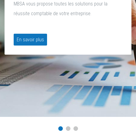
MBSA vous propose toutes les solutions pour la
Nous vous accompagnons dans chacun de vos projets
Notre équipe de spécialistes étudiera votre projet pour
réussite comptable de votre entreprise.
en mettant à votre disposition notre expertise solide.
limiter les risques et vous accompagner.
En savoir plus
En savoir plus
En savoir plus